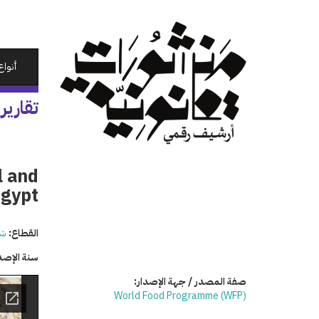
تجاوز
إلى
المحتوى
الرئيسي
أنواع
تقارير
l and
Egypt
القطاع:
شئ
سنة الإصد
صفة المصدر / جهة الإصدار:
(World Food Programme (WFP