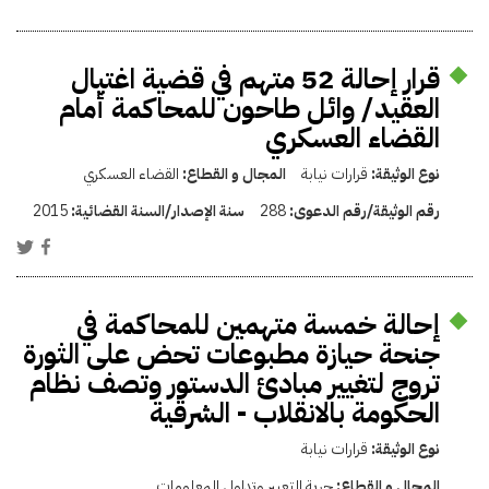
قرار إحالة 52 متهم في قضية اغتيال
العقيد/ وائل طاحون للمحاكمة أمام
القضاء العسكري
نوع الوثيقة:
قرارات نيابة
المجال و القطاع:
القضاء العسكري
رقم الوثيقة/رقم الدعوى:
288
سنة الإصدار/السنة القضائية:
2015
إحالة خمسة متهمين للمحاكمة في
جنحة حيازة مطبوعات تحض على الثورة
تروج لتغيير مبادئ الدستور وتصف نظام
الحكومة بالانقلاب - الشرقية
نوع الوثيقة:
قرارات نيابة
المجال و القطاع:
حرية التعبير وتداول المعلومات