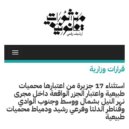
تجاوز
إلى
المحتوى
الرئيسي
Toggle
avigation
قرارات وزارية
استثناء 17 جزيرة من اعتبارها محميات
طبيعية واعتبار الجزر الواقعة داخل مجرى
نهر النيل بشمال ووسط وجنوب الوادي
وقناطر الدلتا وفرعي رشيد ودمياط محميات
طبيعية