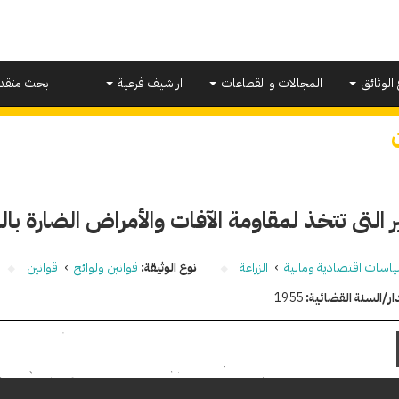
 الوثائق
المجالات و القطاعات
اراشيف فرعية
بحث متقد
ير التى تتخذ لمقاومة الآفات والأمراض الضارة بال
اسات اقتصادية ومالية
›
الزراعة
نوع الوثيقة:
قوانين ولوائح
›
قوانين
ار/السنة القضائية:
1955