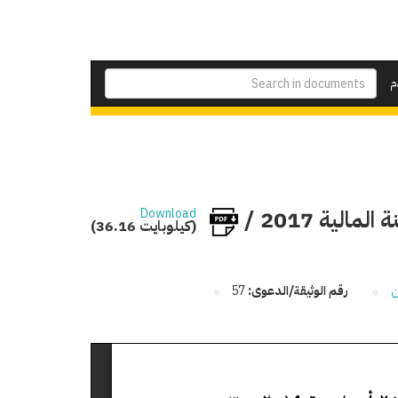
م
ربط حساب ختامى موازنة هيئة الأوقاف المصرية للسنة المالية 2017 /
Download
(36.16 كيلوبايت)
ن
رقم الوثيقة/الدعوى:
57