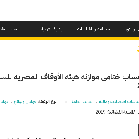
 الوثائق
المجالات و القطاعات
اراشيف فرعية
بحث متقد
اسات اقتصادية ومالية
›
المالية العامة
نوع الوثيقة:
قوانين ولوائح
›
قواني
ار/السنة القضائية:
2019