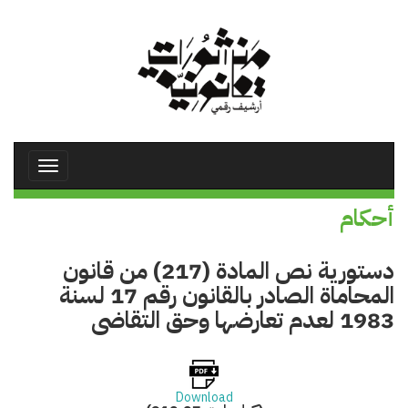
تجاوز
إلى
المحتوى
الرئيسي
Toggle
avigation
أحكام
دستورية نص المادة (217) من قانون
المحاماة الصادر بالقانون رقم 17 لسنة
1983 لعدم تعارضها وحق التقاضى
Download