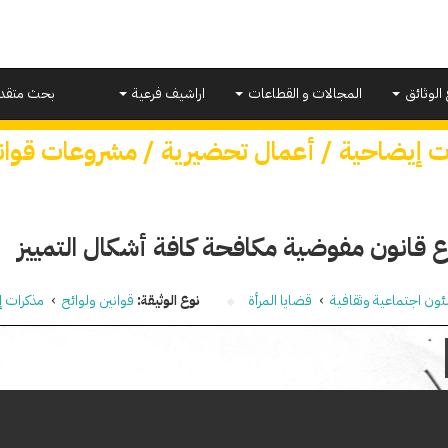
 الوثائق
المجالات و القطاعات
اراشيف فرعية
بحث متقد
ت إيضاحية / أعمال تحضيرية / مشروعات قوان
 قانون مفوضية مكافحة كافة أشكال التمييز
ون اجتماعية وثقافية
›
قضايا المرأة
نوع الوثيقة:
قوانين ولوائح
›
مذكرات إ