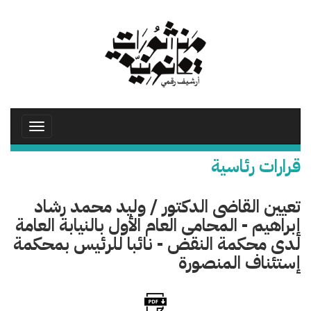
تجاوز
إلى
المحتوى
الرئيسي
Toggle
avigation
قرارات رئاسية
تعيين القاضى الدكتور / وليد محمد رشاد
إبراهيم - المحامى العام الأول بالنيابة العامة
لدى محكمة النقض - نائبا للرئيس بمحكمة
إستئناف المنصورة