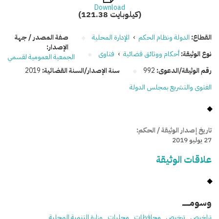
Download
(121.38 كيلوبايت)
القطاع:
الدولة ونظام الحكم
›
الإدارة المحلية
صفة المصدر / جهة
الإصدار:
نوع الوثيقة:
أحكام ووثائق قضائية
›
فتاوى
الجمعية العمومية لقسمي
رقم الوثيقة/الدعوى:
992
سنة الإصدار/السنة القضائية:
2019
الفتوى والتشريع بمجلس الدولة
تاريخ إصدار الوثيقة / الحكم:
27 يوليو 2019
علاقات الوثيقة
وسومـــــ
تراخيص
ترخيص
محافظات
محليات
وزارة التنمية المحلية