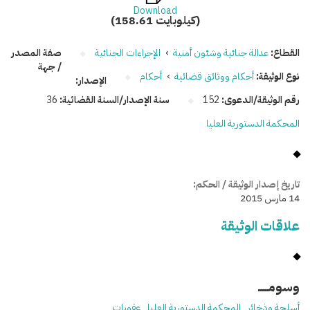
Download
(158.61 كيلوبايت)
القطاع:
عدالة جنائية وشئون أمنية
›
الإجراءات الجنائية
صفة المصدر
/ جهة
نوع الوثيقة:
أحكام ووثائق قضائية
›
أحكام
الإصدار:
رقم الوثيقة/الدعوى:
152
سنة الإصدار/السنة القضائية:
36
المحكمة الدستورية العليا
تاريخ إصدار الوثيقة / الحكم:
14 مارس 2015
علاقات الوثيقة
وسومـــــ
أسلحة وذخائر
المحكمة الدستورية العليا
عقوبات