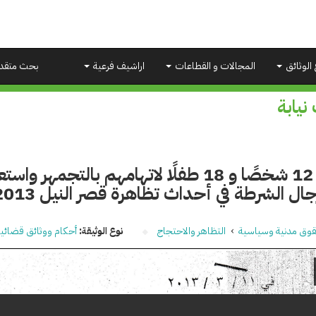
 الوثائق
المجالات و القطاعات
اراشيف فرعية
بحث متقد
 نيابة
إحالة 12 شخصًا و 18 طفلًا لاتهامهم بالتج
ال الشرطة في أحداث تظاهرة قصر النيل 2013
وق مدنية وسياسية
›
التظاهر والاحتجاج
نوع الوثيقة:
أحكام ووثائق قضائي