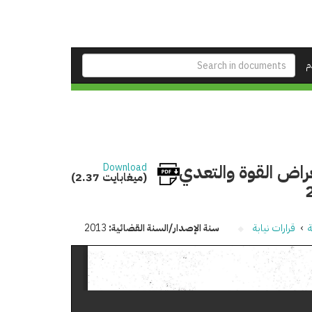
م
مهر واستعراض القوة والتعدي
Download
(2.37 ميغابايت)
ة
›
قرارات نيابة
سنة الإصدار/السنة القضائية:
2013