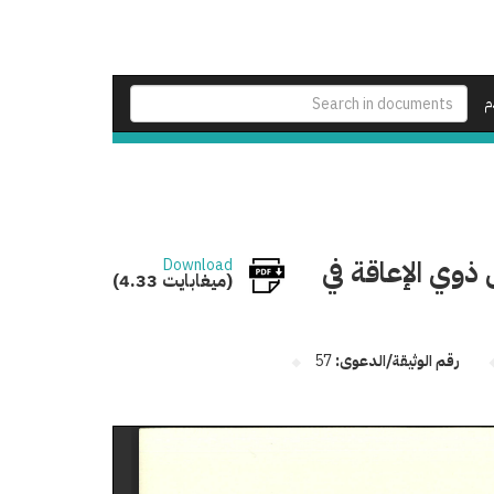
م
ذوي الإعاقة في
Download
(4.33 ميغابايت)
رقم الوثيقة/الدعوى:
57