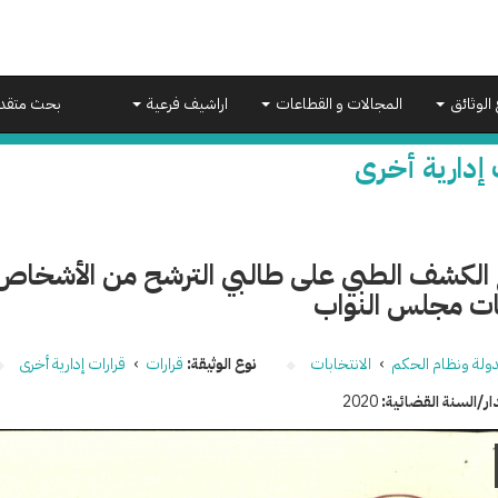
 الوثائق
المجالات و القطاعات
اراشيف فرعية
بحث متقد
 إدارية أخرى
 الكشف الطبي على طالبي الترشح من الأشخاص 
بات مجلس النواب
دولة ونظام الحكم
›
الانتخابات
نوع الوثيقة:
قرارات
›
قرارات إدارية أخرى
ار/السنة القضائية:
2020