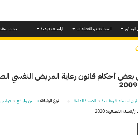
 الوثائق
المجالات و القطاعات
اراشيف فرعية
بحث متقد
ون اجتماعية وثقافية
›
الصحة العامة
نوع الوثيقة:
قوانين ولوائح
›
قوانين
ار/السنة القضائية:
2020