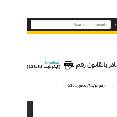
م
تعديل بعض أحكام قانون رعاية المريض النفسي الصادر بالقانون رقم 71
Download
(133.51 كيلوبايت)
رقم الوثيقة/الدعوى:
210