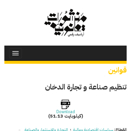
تجاوز
إلى
المحتوى
الرئيسي
Toggle
avigation
قوانين
تنظيم صناعة و تجارة الدخان
Download
(51.13 كيلوبايت)
القطاع:
سياسات اقتصادية ومالية
›
التجارة والاستثمار والصناعة