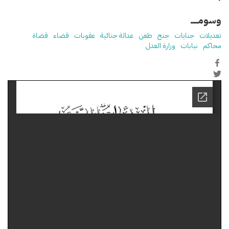
وسومـــــ
تعديلات
جنايات
جنح
طعن
عدالة جنائية
عقوبات
قضاء
قضاة
محاكم
نيابات
وزارة العدل