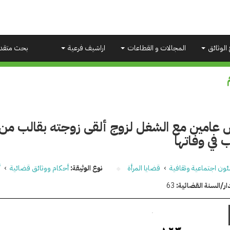
 الوثائق
المجالات و القطاعات
اراشيف فرعية
بحث متقد
 عامين مع الشغل لزوج ألقى زوجته بقالب من 
 في وفاتها
ون اجتماعية وثقافية
›
قضايا المرأة
نوع الوثيقة:
أحكام ووثائق قضائية
›
أ
ار/السنة القضائية:
63