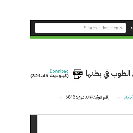
م
الطوب في بطنها
Download
(321.46 كيلوبايت)
حكام
رقم الوثيقة/الدعوى:
6848