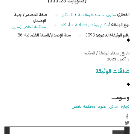
(333.23 كيلوبايت)
القطاع:
شئون اجتماعية وثقافية
›
السكن
صفة المصدر / جهة
الإصدار:
نوع الوثيقة:
أحكام ووثائق قضائية
›
أحكام
محكمة النقض (مدني)
رقم الوثيقة/الدعوى:
3093
سنة الإصدار/السنة القضائية:
86
تاريخ إصدار الوثيقة / الحكم:
3 أكتوبر 2021
علاقات الوثيقة
وسومـــــ
تجارة
سكن
عقود
محكمة النقض