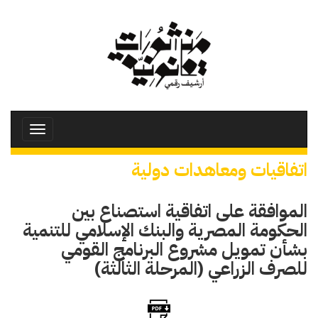
تجاوز
إلى
المحتوى
الرئيسي
Toggle
avigation
اتفاقيات ومعاهدات دولية
الموافقة على اتفاقية استصناع بين
الحكومة المصرية والبنك الإسلامي للتنمية
بشأن تمويل مشروع البرنامج القومي
للصرف الزراعي (المرحلة الثالثة)