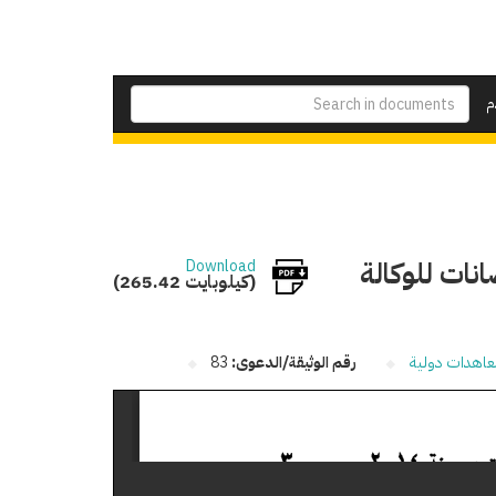
م
انات للوكالة
Download
(265.42 كيلوبايت)
عاهدات دولية
رقم الوثيقة/الدعوى:
83