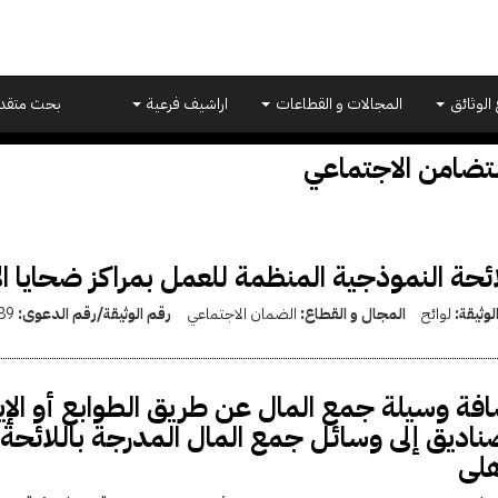
 الوثائق
المجالات و القطاعات
اراشيف فرعية
بحث متقد
لتضامن الاجتماعي
ائحة النموذجية المنظمة للعمل بمراكز ضحايا الا
لوثيقة:
لوائح
المجال و القطاع:
الضمان الاجتماعي
رقم الوثيقة/رقم الدعوى:
89
فة وسيلة جمع المال عن طريق الطوابع أو الإي
ناديق إلى وسائل جمع المال المدرجة باللائحة 
هلى