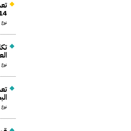
14
نوع ا
تكل
الع
نوع ا
تعد
الب
نوع ا