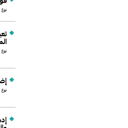
قوا
نوع ا
تعي
الم
نوع ا
إضف
نوع ا
إدم
وال