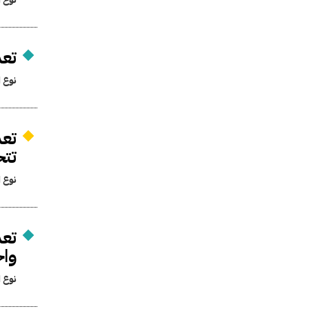
تعد
نوع ا
تتخل
نوع ا
تعد
واح
نوع ا