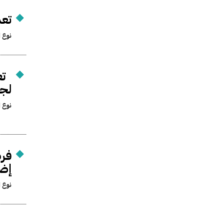
تعد
نوع ا
تعي
لجم
نوع ا
إضا
نوع ا