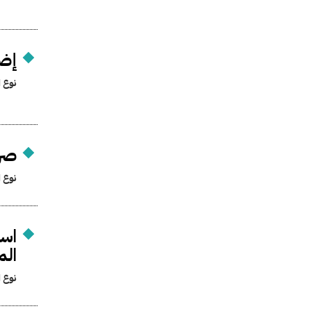
إضف
نوع ا
صرف
نوع ا
است
الم
نوع ا