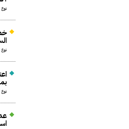
نوع ا
خطا
السر
نوع ا
بمناسب
نوع ا
عدم
است