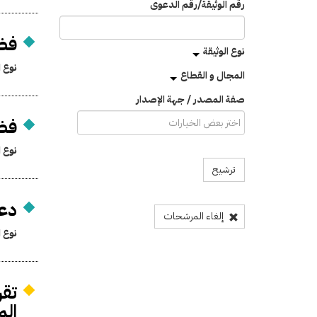
رقم الوثيقة/رقم الدعوى
فض 
نوع الوثيقة
نوع ا
المجال و القطاع
صفة المصدر / جهة الإصدار
فض 
نوع ا
ترشيح
دعو
إلغاء المرشحات
نوع ا
تقر
الم