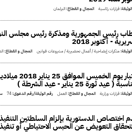
لوثيقة:
قرارات رئاسية
المجال و القطاع:
البرلمان
ب رئيس الجمهورية ومذكرة رئيس مجلس النو
يرية - أكتوبر 2018
لوثيقة:
مذكرات إيضاحية / أعمال تحضيرية / مشروعات قوانين
المجال و القطاع:
ال
اعتبار يوم الخ
ة ( عيد ثورة 25 يناير - عيد الشرطة )
لوثيقة:
قرارات وزارية
المجال و القطاع:
العمل
رقم الوثيقة/رقم الدعوى:
74
سن
 اختصاص الدستورية بإلزام السلطتين التنفيذي
حقاق التعويض عن الحبس الاحتياطي أو تنفيذ