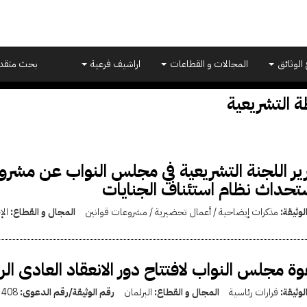
 الوثائق
المجالات و القطاعات
اراشيف فرعية
بحث متقد
 التشريعية
ير اللجنة التشريعية في مجلس النواب عن مشروع
تحداث نظام استئناف الجنايات
لوثيقة:
مذكرات إيضاحية / أعمال تحضيرية / مشروعات قوانين
المجال و القطاع:
الإ
ة مجلس النواب لافتتاح دور الانعقاد العادى الر
لوثيقة:
قرارات رئاسية
المجال و القطاع:
البرلمان
رقم الوثيقة/رقم الدعوى:
408