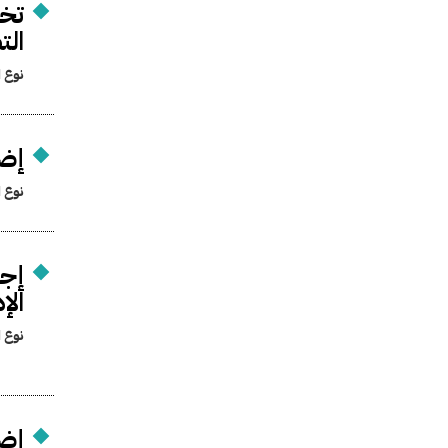
تخص
الت
نوع ا
إضف
نوع ا
إجر
الإ
نوع ا
إضف