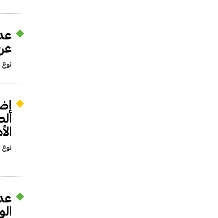
عدم
عن 
نوع ا
إضا
الص
الأ
نوع ا
عدم
الو