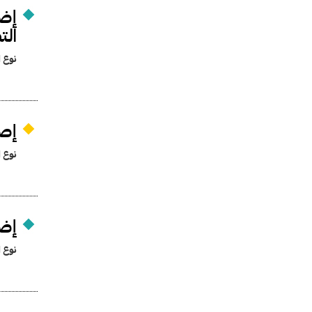
إضف
الت
نوع ا
إصد
نوع ا
إضف
نوع ا