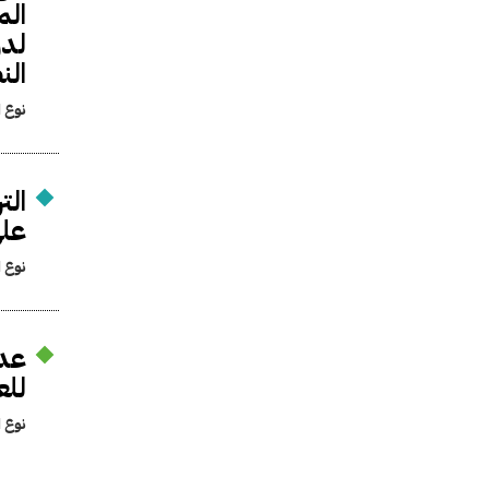
الم
لدر
الن
نوع ا
الت
على
نوع ا
عدم
للع
نوع ا