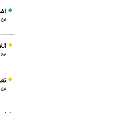
إضف
نوع ا
الل
نوع ا
تعد
نوع ا