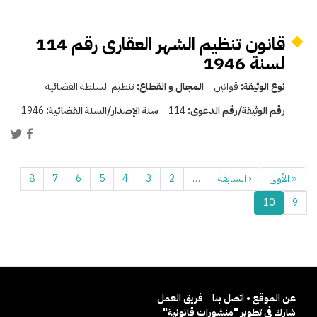
قانون تنظيم الشهر العقارى رقم 114
لسنة 1946
نوع الوثيقة:
قوانين
المجال و القطاع:
تنظيم السلطة القضائية
رقم الوثيقة/رقم الدعوى:
114
سنة الإصدار/السنة القضائية:
1946
« الأولى
‹ السابقة
…
2
3
4
5
6
7
8
10
9
عن الموقع • اتصل بنا
فريق العمل
شارك في تطوير "منشورات قانونية"