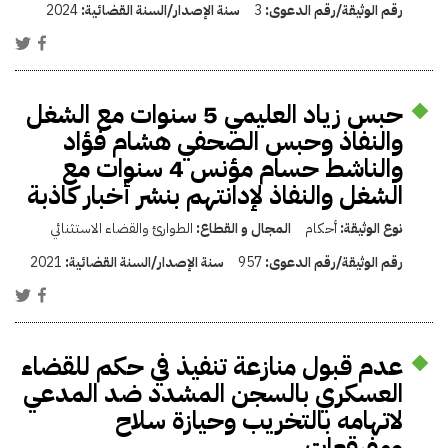
رقم الوثيقة/رقم الدعوى:
3
سنة الإصدار/السنة القضائية:
2024
حبس زياد العليمي 5 سنوات مع الشغل
والنفاذ وحبس الصحفي هشام فؤاد
والناشط حسام مؤنس 4 سنوات مع
الشغل والنفاذ لإدانتهم بنشر أخبار كاذبة
نوع الوثيقة:
أحكام
المجال و القطاع:
الطوارئ والقضاء الاستثنائي
رقم الوثيقة/رقم الدعوى:
957
سنة الإصدار/السنة القضائية:
2021
عدم قبول منازعة تنفيذ في حكم للقضاء
العسكري بالسجن المشدد ضد المدعي
لاتهامه بالتخريب وحيازة سلاح
ومفرقعات