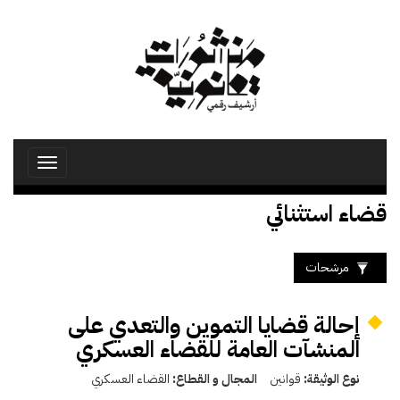
تجاوز
إلى
المحتوى
الرئيسي
Toggle
avigation
قضاء استثنائي
مرشحات
إحالة قضايا التموين والتعدي على
المنشآت العامة للقضاء العسكري
نوع الوثيقة:
قوانين
المجال و القطاع:
القضاء العسكري