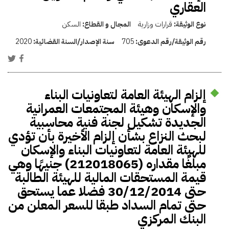
العقاري
نوع الوثيقة:
قرارات وزارية
المجال و القطاع:
السكن
رقم الوثيقة/رقم الدعوى:
705
سنة الإصدار/السنة القضائية:
2020
إلزام الهيئة العامة لتعاونيات البناء
والإسكان وهيئة المجتمعات العمرانية
الجديدة تشكيل لجنة فنية محاسبية
لبحث النزاع بشأن إلزام الأخيرة بأن تؤدي
للهيئة العامة لتعاونيات البناء والإسكان
مبلغًا مقداره (212018065) جنيهًا وهي
قيمة المستحقات المالية للهيئة الطالبة
حتى 30/12/2014 فضلا عما يستحق
حتى تمام السداد طبقا للسعر المعلن من
البنك المركزي