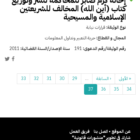
إحالة كرم صابر للمحاكمة لنشر وتوزيع
كتاب (أين الله) المخالف للشريعتين
الإسلامية والمسيحية
نوع الوثيقة:
قرارات نيابة
المجال و القطاع:
حرية التعبير وتداول المعلومات
رقم الوثيقة/رقم الدعوى:
191
سنة الإصدار/السنة القضائية:
2011
« الأولى
‹ السابقة
…
29
30
31
32
33
37
36
35
34
عن الموقع • اتصل بنا
فريق العمل
شارك في تطوير "منشورات قانونية"