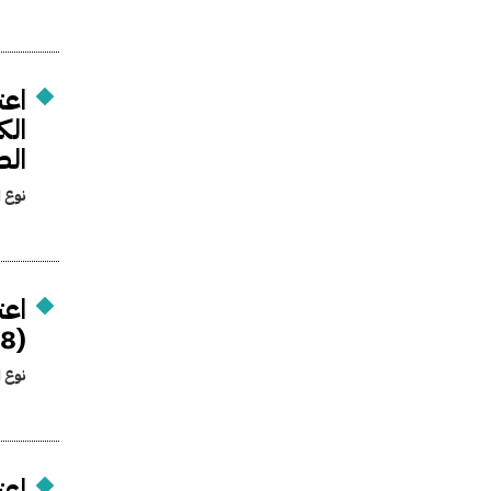
الط
نوع ا
(28.8) متراً من أعمال المنفعة العامة
نوع ا
اعت