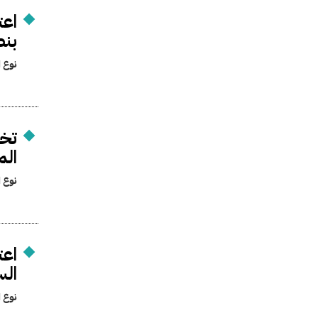
اعت
بنط
نوع ا
تخص
الم
نوع ا
اعت
الس
نوع ا