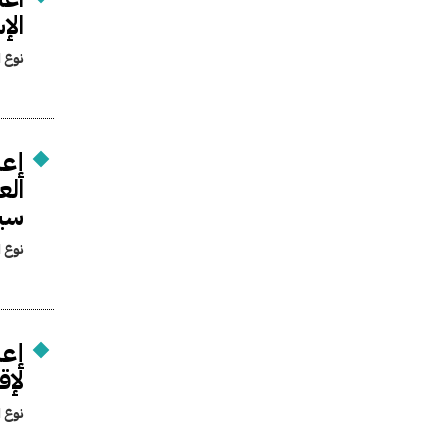
الإ
نوع ا
إعا
الع
سيا
نوع ا
إعا
لإق
نوع ا