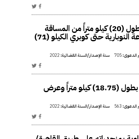
اعتبار مشروع ازدواج طريق جناكليس الصحراوي بطول (20) كيلو متراً من المساقة
الكيلو (60) من الطريق (كوبري جناكليس) على ترعة النوبارية حتى كوبري الكيلو (71)
م الدعوى:
705
سنة الإصدار/السنة القضائية:
2022
اعتبار مشروع إنشاء محور شمال الأقصر على النيل بطول (18.75) كيلو متراً وعرض
م الدعوى:
563
سنة الإصدار/السنة القضائية:
2022
وية بمنحدراته على طريق القاهرة/