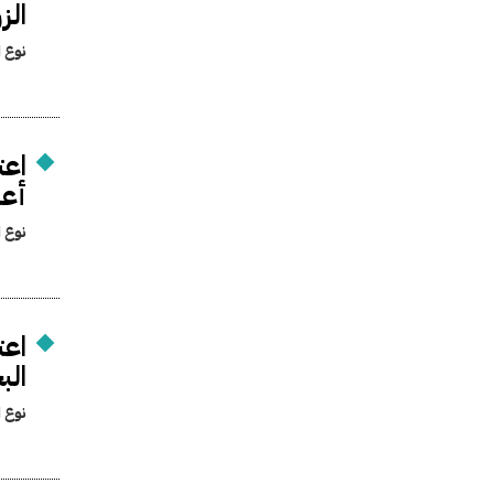
الز
نوع ا
اعت
أعم
نوع ا
اعت
الب
نوع ا