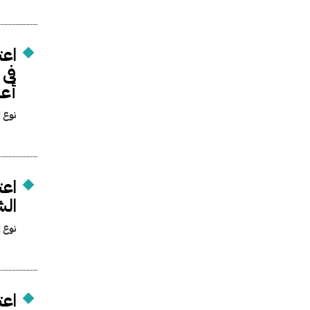
اعت
فى 
أعم
نوع ا
اعت
الش
نوع ا
اعت