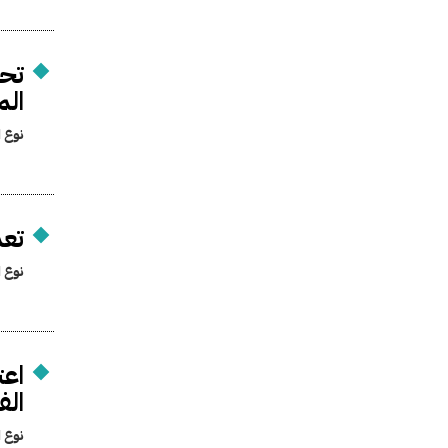
تحد
المادة 20 من قانو
نوع ا
تعد
نوع ا
اعت
الف
نوع ا