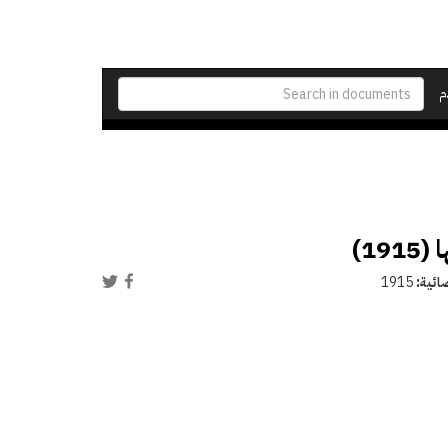
م
1)
ائية:
1915