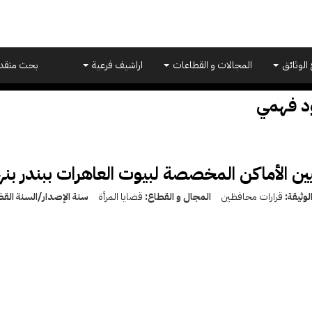
 الوثائق
المجالات و القطاعات
اراشيف فرعية
بحث متقد
د فهمي
ين الأماكن المخصصة لبيوت العاهرات ببندر بنها (915
لوثيقة:
قرارات محافظين
المجال و القطاع:
قضايا المرأة
سنة الإصدار/السنة القض