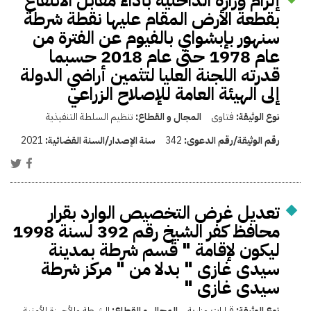
إلزام وزارة الداخلية بأداء مقابل الانتفاع
بقطعة الأرض المقام عليها نقطة شرطة
سنهور بإبشواي بالفيوم عن الفترة من
عام 1978 حتى عام 2018 حسبما
قدرته اللجنة العليا لتثمين أراضي الدولة
إلى الهيئة العامة للإصلاح الزراعي
نوع الوثيقة:
فتاوى
المجال و القطاع:
تنظيم السلطة التنفيذية
رقم الوثيقة/رقم الدعوى:
342
سنة الإصدار/السنة القضائية:
2021
تعديل غرض التخصيص الوارد بقرار
محافظ كفر الشيخ رقم 392 لسنة 1998
ليكون لإقامة " قسم شرطة بمدينة
سيدى غازى " بدلا من " مركز شرطة
سيدى غازى "
نوع الوثيقة:
قرارات وزارية
المجال و القطاع:
الشرطة والأجهزة الأمنية