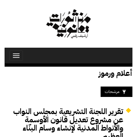
تجاوز
إلى
المحتوى
الرئيسي
Toggle
avigation
أعلام ورموز
مرشحات
تقرير اللجنة التشريعية بمجلس النواب
عن مشروع تعديل قانون الأوسمة
والأنواط المدنية لإنشاء وسام البنّاء
العظيم