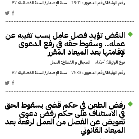
رقم الوثيقة/رقم الدعوى:
1901
سنة الإصدار/السنة القضائية:
87
النقض تؤيد فصل عامل بسب تغيبه عن
عمله.. وسقوط حقه في رفع الدعوى
لإقامتها بعد الميعاد المقرر
نوع الوثيقة:
أحكام
المجال و القطاع:
العمل
رقم الوثيقة/رقم الدعوى:
7533
سنة الإصدار/السنة القضائية:
82
رفض الطعن في حكم قضى بسقوط الحق
في الاستئناف على حكم رفض دعوى
تعويض عن الفصل من العمل لرفعة بعد
الميعاد القانوني