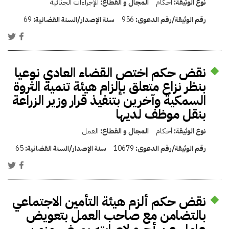
نوع الوثيقة:
أحكام
المجال و القطاع:
الإجراءات الجنائية
رقم الوثيقة/رقم الدعوى:
956
سنة الإصدار/السنة القضائية:
69
نقض حكم اختص القضاء العادي نوعيا
بنظر نزاع متعلق بإلزام هيئة تنمية الثروة
السمكية وآخرين بتنفيذ قرار وزير الزراعة
بنقل موظف لديها
نوع الوثيقة:
أحكام
المجال و القطاع:
العمل
رقم الوثيقة/رقم الدعوى:
10679
سنة الإصدار/السنة القضائية:
65
نقض حكم ألزم هيئة التأمين الاجتماعي
بالتضامن مع صاحب العمل بتعويض