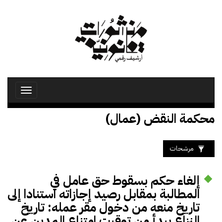
تجاوز
إلى
المحتوى
الرئيسي
Toggle
avigation
محكمة النقض (عمال)
مرشحات
إلغاء حكم بسقوط حق عامل في
المطالبة بمقابل رصيد إجازاته استنادا إلى
تاريخ منعه من دخول مقر عمله: تاريخ
النزاع يبدأ من توقيت امتناع المدين عن