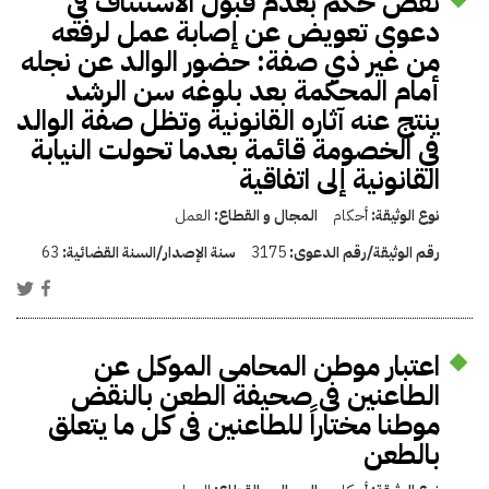
نقض حكم بعدم قبول الاستئناف في
دعوى تعويض عن إصابة عمل لرفعه
من غير ذي صفة: حضور الوالد عن نجله
أمام المحكمة بعد بلوغه سن الرشد
ينتج عنه آثاره القانونية وتظل صفة الوالد
في الخصومة قائمة بعدما تحولت النيابة
القانونية إلى اتفاقية
نوع الوثيقة:
أحكام
المجال و القطاع:
العمل
رقم الوثيقة/رقم الدعوى:
3175
سنة الإصدار/السنة القضائية:
63
اعتبار موطن المحامى الموكل عن
الطاعنين فى صحيفة الطعن بالنقض
موطنا مختاراً للطاعنين فى كل ما يتعلق
بالطعن