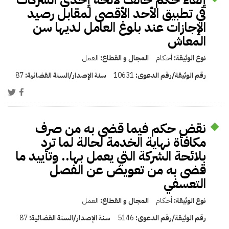
في تطبيق الأحد الأقصى لمقابل رصيد
الإجازات عند بلوغ العامل لديها سن
المعاش
نوع الوثيقة:
أحكام
المجال و القطاع:
العمل
رقم الوثيقة/رقم الدعوى:
10631
سنة الإصدار/السنة القضائية:
87
نقض حكم فيما قضى به من صرف
مكافأة نهاية الخدمة لحالة لما ترد
بلائحة الشركة التي يعمل بها.. وتأييد ما
قضى به من تعويض عن الفصل
التعسفي
نوع الوثيقة:
أحكام
المجال و القطاع:
العمل
رقم الوثيقة/رقم الدعوى:
5146
سنة الإصدار/السنة القضائية:
87