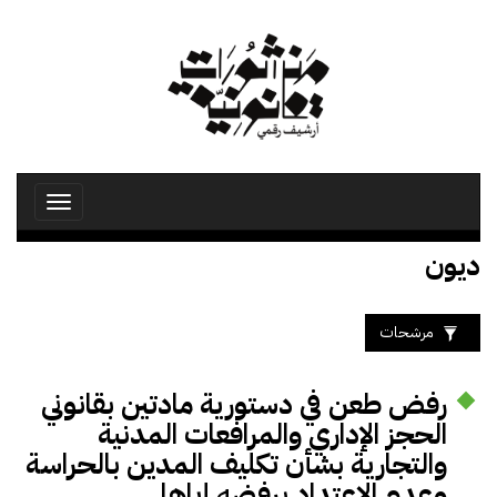
تجاوز
إلى
المحتوى
الرئيسي
Toggle
avigation
ديون
مرشحات
رفض طعن في دستورية مادتين بقانوني
الحجز الإداري والمرافعات المدنية
والتجارية بشأن تكليف المدين بالحراسة
وعدم الاعتداد برفضه إياها