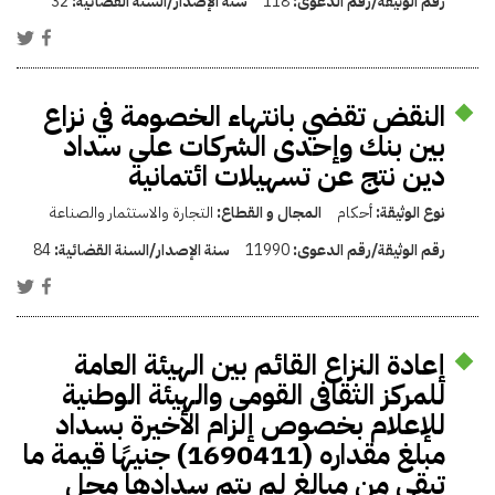
رقم الوثيقة/رقم الدعوى:
118
سنة الإصدار/السنة القضائية:
32
النقض تقضي بانتهاء الخصومة في نزاع
بين بنك وإحدى الشركات على سداد
دين نتج عن تسهيلات ائتمانية
نوع الوثيقة:
أحكام
المجال و القطاع:
التجارة والاستثمار والصناعة
رقم الوثيقة/رقم الدعوى:
11990
سنة الإصدار/السنة القضائية:
84
إعادة النزاع القائم بين الهيئة العامة
للمركز الثقافى القومى والهيئة الوطنية
للإعلام بخصوص إلزام الأخيرة بسداد
مبلغ مقداره (1690411) جنيهًا قيمة ما
تبقى من مبالغ لم يتم سدادها محل