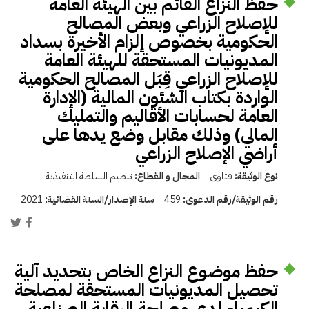
حفظ النزاع القائم بين الهيئة العامة
للإصلاح الزراعي وبعض المصالح
الحكومية بخصوص إلزام الأخيرة بسداد
المديونيات المستحقة للهيئة العامة
للإصلاح الزراعي قِبَل المصالح الحكومية
الواردة بكتاب الشئون المالية (الإدارة
العامة لحسابات الأقاليم والتمليك
المالي) وذلك مقابل وضع يدها على
أراضي الإصلاح الزراعي
نوع الوثيقة:
فتاوى
المجال و القطاع:
تنظيم السلطة التنفيذية
رقم الوثيقة/رقم الدعوى:
459
سنة الإصدار/السنة القضائية:
2021
حفظ موضوع النزاع الخاص بتحديد آلية
تحصيل المديونيات المستحقة لمصلحة
الكيمياء لدى مصلحة الرقابة الصناعية