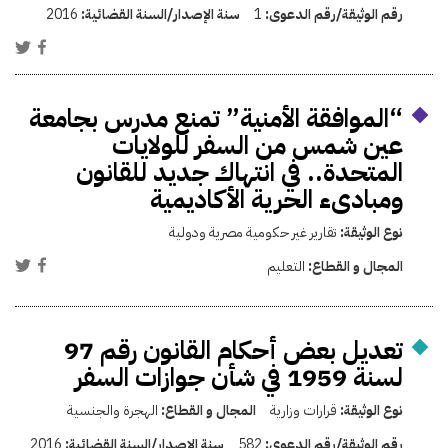
رقم الوثيقة/رقم الدعوى:
1
سنة الإصدار/السنة القضائية:
2016
“الموافقة اﻷمنية” تمنع مدرس بجامعة
عين شمس من السفر للولايات
المتحدة.. في انتهاك جديد للقانون
ومبادىء الحرية الأكاديمية
نوع الوثيقة:
تقارير غير حكومية مصرية ودولية
المجال و القطاع:
التعليم
تعديل بعض أحكام القانون رقم 97
لسنة 1959 في شأن جوازات السفر
نوع الوثيقة:
قرارات وزارية
المجال و القطاع:
الهجرة والجنسية
رقم الوثيقة/رقم الدعوى:
582
سنة الإصدار/السنة القضائية:
2016