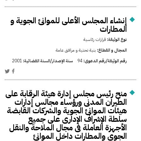
إنشاء المجلس الأعلى للموانئ الجوية و
المطارات
نوع الوثيقة:
قرارات رئاسية
المجال و القطاع:
بنية تحتية و مرافق عامة
رقم الوثيقة/رقم الدعوى:
94
سنة الإصدار/السنة القضائية:
2001
منح رئيس مجلس إدارة هيئة الرقابة على
الطيران المدنى ورؤساء مجالس إدارات
هيئات الموانئ الجوية والشركات القابضة
سلطة الإشراف الإدارى على جميع
الأجهزة العاملة فى مجال الملاحة والنقل
الجوى والمطارات داخل الموانئ