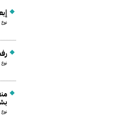
إبع
نوع ا
رفض
نوع ا
منف
بشك
نوع ا