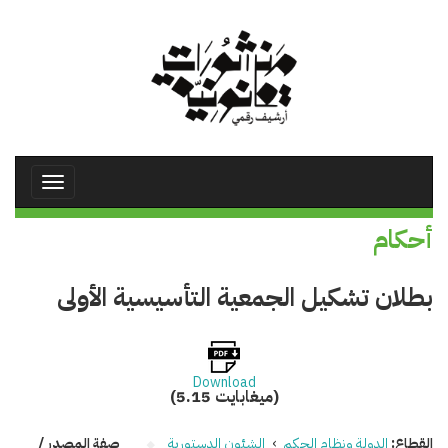
تجاوز
إلى
المحتوى
الرئيسي
Toggle
avigation
أحكام
بطلان تشكيل الجمعية التأسيسية الأولى
Download
(5.15 ميغابايت)
القطاع:
الدولة ونظام الحكم
›
الشئون الدستورية
صفة المصدر /