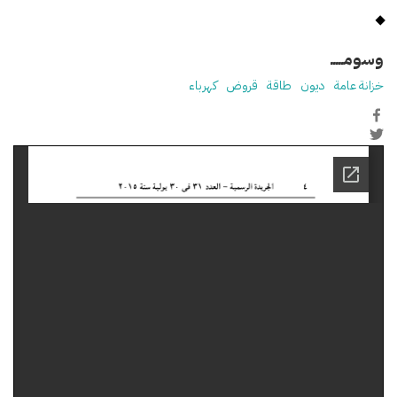
وسومـــــ
خزانة عامة
ديون
طاقة
قروض
كهرباء