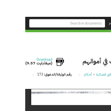
م
في أموالهم
Download
(9.57 ميغابايت)
ئق قضائية
›
أحكام
رقم الوثيقة/الدعوى:
173