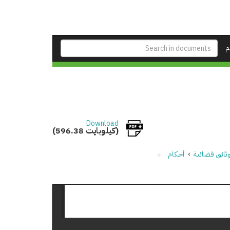
م
Download
(596.38 كيلوبايت)
ثائق قضائية
›
أحكام