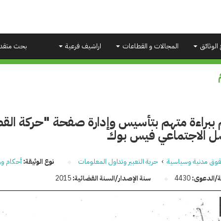
 الوثائق
المجالات و القطاعات
اراشيف فرعية
بحث متقد
 ببراءة متهم بتأسيس وإدارة صفحة "حركة ا
صل الاجتماعي فيس بوك
وق مدنية وسياسية
›
حرية التعبير وتداول المعلومات
نوع الوثيقة:
أحكام وو
قة/الدعوى:
4430
سنة الإصدار/السنة القضائية:
2015