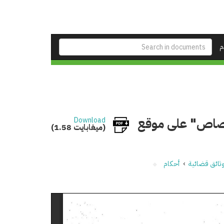
م
لقصاص" على موقع
Download
(1.58 ميغابايت)
ثائق قضائية
›
أحكام