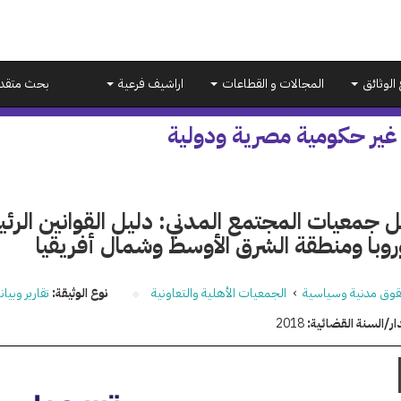
 الوثائق
المجالات و القطاعات
اراشيف فرعية
بحث متقد
 غير حكومية مصرية ودولية
روبا ومنطقة الشرق الأوسط وشمال أفريقيا
وق مدنية وسياسية
›
الجمعيات الأهلية والتعاونية
نوع الوثيقة:
تقارير وبيا
ار/السنة القضائية:
2018