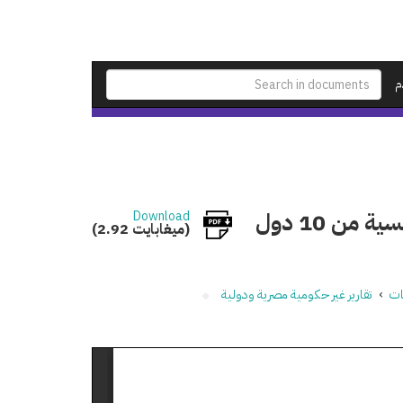
م
تسجيل جمعيات المجتمع المدني: دليل القوانين الرئيسية من 10 دول
Download
(2.92 ميغابايت)
نات
›
تقارير غير حكومية مصرية ودولية