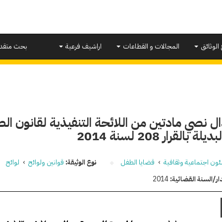
 الوثائق
المجالات و القطاعات
اراشيف فرعية
بحث متقد
ل نصي مادتين من اللائحة التنفيذية لقانون ا
لة بالقرار 208 لسنة 2014
ون اجتماعية وثقافية
›
قضايا الطفل
نوع الوثيقة:
قوانين ولوائح
›
لوائح
ار/السنة القضائية:
2014