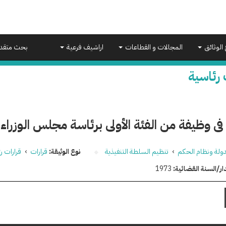
 الوثائق
المجالات و القطاعات
اراشيف فرعية
بحث متقد
 رئاسية
فى وظيفة من الفئة الأولى برئاسة مجلس الوزراء
دولة ونظام الحكم
›
تنظيم السلطة التنفيذية
نوع الوثيقة:
قرارات
›
قرارات ر
ار/السنة القضائية:
1973