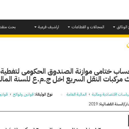
 الوثائق
المجالات و القطاعات
اراشيف فرعية
بحث متقد
ساب ختامى موازنة الصندوق الحكومى لتغطية ال
ركبات النقل السريع اخل ج.م.ع للسنة المالية 2017 / 8
اسات اقتصادية ومالية
›
المالية العامة
نوع الوثيقة:
قوانين ولوائح
›
قواني
ار/السنة القضائية:
2019