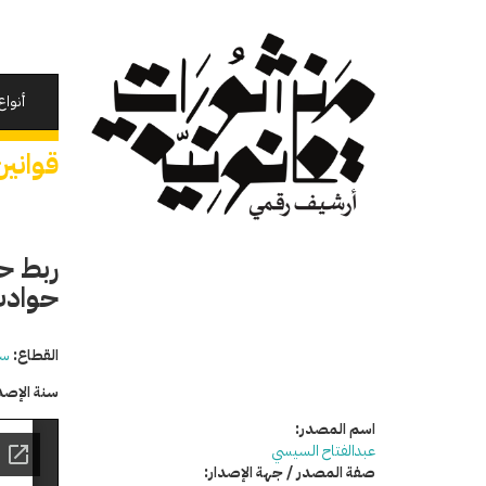
تجاوز
إلى
المحتوى
الرئيسي
أنواع
قوانين
ربط ح
حوادث م
القطاع:
سي
سنة الإصد
اسم المصدر:
عبدالفتاح السيسي
صفة المصدر / جهة الإصدار: