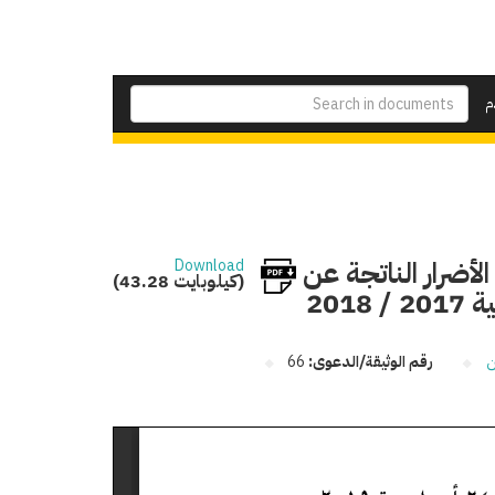
م
أضرار الناتجة عن
Download
(43.28 كيلوبايت)
201
ن
رقم الوثيقة/الدعوى:
66