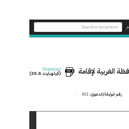
م
 الغربية لإقامة
Download
(35.8 كيلوبايت)
رقم الوثيقة/الدعوى:
461