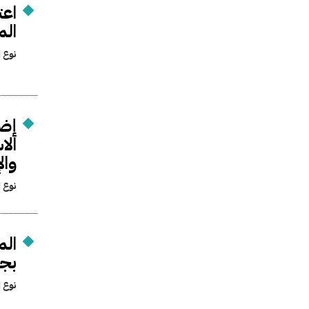
اعت
الم
نوع ا
إضا
الا
وال
نوع ا
الم
بجن
نوع ا