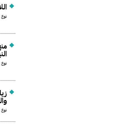
الل
نوع ا
منح
الن
نوع ا
زيا
وال
نوع ا