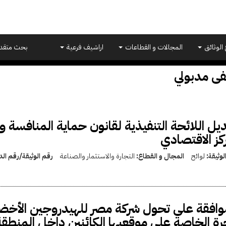
 الوثائق
المجالات و القطاعات
اراشيف فرعية
بحث متقد
 مدبولي
يل اللائحة التنفيذية لقانون حماية المنافسة و
ركز الاقتصادي
لوثيقة:
لوائح
المجال و القطاع:
التجارة والاستثمار والصناعة
رقم الوثيقة/رقم ال
وافقة على تحول شركة مصر للهيدروجين الأخض
رة الخاصة على موقعيها الكائنين داخل المنطقة