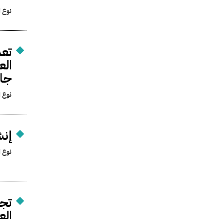
نوع ا
تعد
الع
جام
نوع ا
إنش
نوع ا
تجد
الع