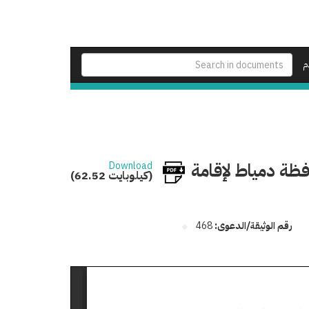
م
ة دمياط لإقامة
Download
(62.52 كيلوبايت)
رقم الوثيقة/الدعوى:
468