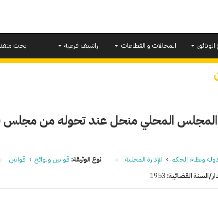
 الوثائق
المجالات و القطاعات
اراشيف فرعية
بحث متقد
ر المجلس المحلي منحل عند تحوله من مجلس 
دولة ونظام الحكم
›
الإدارة المحلية
نوع الوثيقة:
قوانين ولوائح
›
قوانين
ار/السنة القضائية:
1953