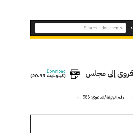
م
قروى إلى مجلس
Download
(20.95 كيلوبايت)
رقم الوثيقة/الدعوى:
585