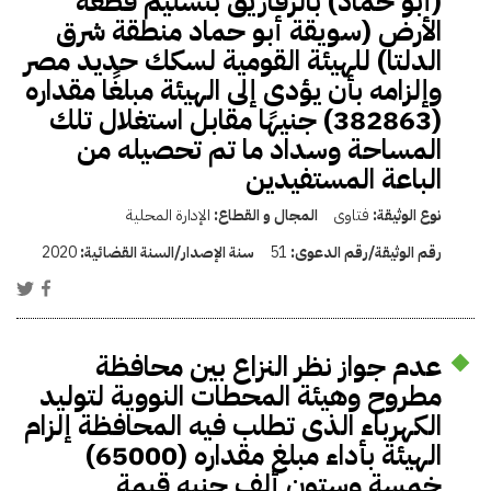
(أبو حماد) بالزقازيق بتسليم قطعة
الأرض (سويقة أبو حماد منطقة شرق
الدلتا) للهيئة القومية لسكك حديد مصر
وإلزامه بأن يؤدى إلى الهيئة مبلغًا مقداره
(382863) جنيهًا مقابل استغلال تلك
المساحة وسداد ما تم تحصيله من
الباعة المستفيدين
نوع الوثيقة:
فتاوى
المجال و القطاع:
الإدارة المحلية
رقم الوثيقة/رقم الدعوى:
51
سنة الإصدار/السنة القضائية:
2020
عدم جواز نظر النزاع بين محافظة
مطروح وهيئة المحطات النووية لتوليد
الكهرباء الذى تطلب فيه المحافظة إلزام
الهيئة بأداء مبلغ مقداره (65000)
خمسة وستون ألف جنيه قيمة