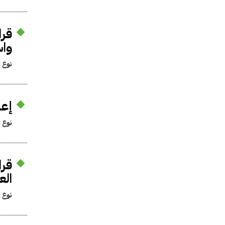
واس
نوع ا
إعدام 8 والمؤبد لـ 12 م
نوع ا
ال
نوع ا