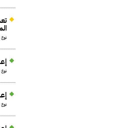
تعد
الم
نوع ا
إعدام 15 متهمًا وبراءة 3 أخ
نوع ا
إعا
نوع ا