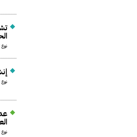
تشك
الح
نوع ا
إنش
نوع ا
عدم
الع
نوع ا