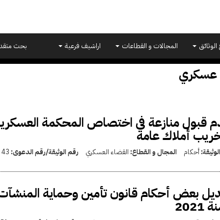
 الوثائق
المجالات و القطاعات
اراشيف فرعية
بحث متقد
 عسكري
 قبول منازعة في اختصاص المحكمة العسكرية
ريب أملاك عامة
لوثيقة:
أحكام
المجال و القطاع:
القضاء العسكري
رقم الوثيقة/رقم الدعوى:
43
 2021